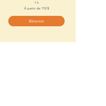
1 h
À
À partir de 110 $
partir
de
110 dollars
canadiens
Réserver
Rencontre en ligne
Un accompagnement, dans le
confort de votre espace.
Lire plus
1 h
À
À partir de 110 $
partir
de
110 dollars
canadiens
Réserver